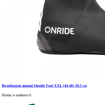
Велобахіли зимові Onride Foot XXL (44-46) 29.5 см
Немає в наявності