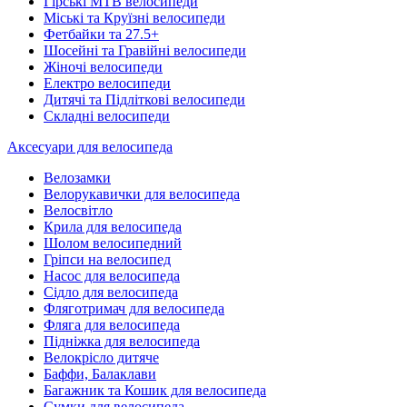
Гірські MTB велосипеди
Міські та Круїзні велосипеди
Фетбайки та 27.5+
Шосейні та Гравійні велосипеди
Жіночі велосипеди
Електро велосипеди
Дитячі та Підліткові велосипеди
Складні велосипеди
Аксесуари для велосипеда
Велозамки
Велорукавички для велосипеда
Велосвітло
Крила для велосипеда
Шолом велосипедний
Гріпси на велосипед
Насос для велосипеда
Сідло для велосипеда
Фляготримач для велосипеда
Фляга для велосипеда
Підніжка для велосипеда
Велокрісло дитяче
Баффи, Балаклави
Багажник та Кошик для велосипеда
Cумки для велосипеда