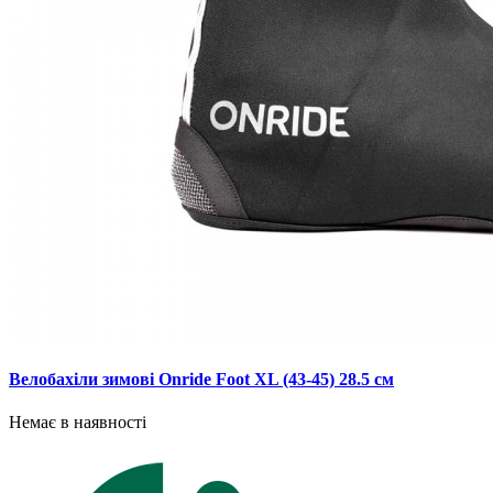
Велобахіли зимові Onride Foot XL (43-45) 28.5 см
Немає в наявності