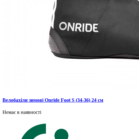
Велобахіли зимові Onride Foot S (34-36) 24 см
Немає в наявності