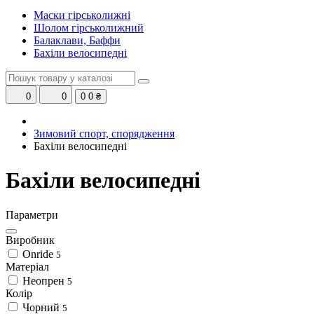
Маски гірськолижні
Шолом гірськолижний
Балаклави, Баффи
Бахіли велосипедні
0
0
0
0 ₴
Зимовий спорт, спорядження
Бахіли велосипедні
Бахіли велосипедні
Параметри
Виробник
Onride
5
Матеріал
Неопрен
5
Колір
Чорний
5