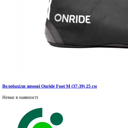
Велобахіли зимові Onride Foot M (37-39) 25 см
Немає в наявності