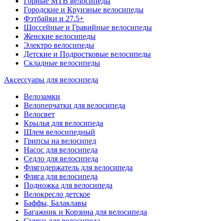
Горные MTB велосипеды
Городские и Круизные велосипеды
Фэтбайки и 27.5+
Шоссейные и Гравийные велосипеды
Женские велосипеды
Электро велосипеды
Детские и Подростковые велосипеды
Складные велосипеды
Аксессуары для велосипеда
Велозамки
Велоперчатки для велосипеда
Велосвет
Крылья для велосипеда
Шлем велосипедный
Грипсы на велосипед
Насос для велосипеда
Седло для велосипеда
Флягодержатель для велосипеда
Фляга для велосипеда
Подножка для велосипеда
Велокресло детское
Баффы, Балаклавы
Багажник и Корзина для велосипеда
Cумки для велосипеда