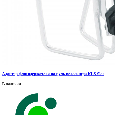
Адаптер флягодержателя на руль велосипеда KLS Slot
В наличии