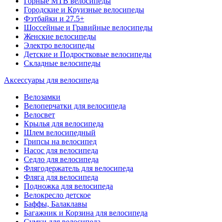
Горные MTB велосипеды
Городские и Круизные велосипеды
Фэтбайки и 27.5+
Шоссейные и Гравийные велосипеды
Женские велосипеды
Электро велосипеды
Детские и Подростковые велосипеды
Складные велосипеды
Аксессуары для велосипеда
Велозамки
Велоперчатки для велосипеда
Велосвет
Крылья для велосипеда
Шлем велосипедный
Грипсы на велосипед
Насос для велосипеда
Седло для велосипеда
Флягодержатель для велосипеда
Фляга для велосипеда
Подножка для велосипеда
Велокресло детское
Баффы, Балаклавы
Багажник и Корзина для велосипеда
Cумки для велосипеда