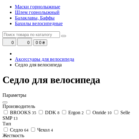
Маски горнолыжные
Шлем горнолыжный
Балаклавы, Баффы
Бахилы велосипедные
0
0
0
0 ₴
Аксессуары для велосипеда
Седло для велосипеда
Седло для велосипеда
Параметры
Производитель
BROOKS
DDK
Ergon
Onride
Selle
35
8
2
10
SMP
13
Тип
Седло
Чехол
64
4
Жесткость