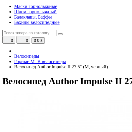
Маски горнолыжные
Шлем горнолыжный
Балаклавы, Баффы
Бахилы велосипедные
0
0
0
0 ₴
Велосипеды
Горные MTB велосипеды
Велосипед Author Impulse II 27.5" (M, черный)
Велосипед Author Impulse II 2