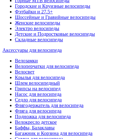
Горные MTB велосипеды
Городские и Круизные велосипеды
Фэтбайки и 27.5+
Шоссейные и Гравийные велосипеды
Женские велосипеды
Электро велосипеды
Детские и Подростковые велосипеды
Складные велосипеды
Аксессуары для велосипеда
Велозамки
Велоперчатки для велосипеда
Велосвет
Крылья для велосипеда
Шлем велосипедный
Грипсы на велосипед
Насос для велосипеда
Седло для велосипеда
Флягодержатель для велосипеда
Фляга для велосипеда
Подножка для велосипеда
Велокресло детское
Баффы, Балаклавы
Багажник и Корзина для велосипеда
Cумки для велосипеда