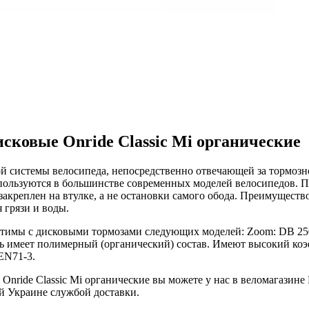
сковые Onride Classic Mi органические
системы велосипеда, непосредственно отвечающей за тормозно
пользуются в большинстве современных моделей велосипедов. П
 закреплен на втулке, а не остановки самого обода. Преимущест
 грязи и воды.
тимы с дисковыми тормозами следующих моделей: Zoom: DB 250 /
сть имеет полимерный (органический) состав. Имеют высокий к
EN71-3.
Onride Classic Mi органические вы можете у нас в веломагази
й Украине службой доставки.