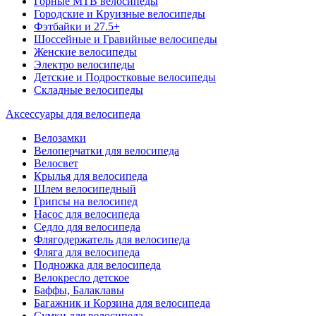
Горные MTB велосипеды
Городские и Круизные велосипеды
Фэтбайки и 27.5+
Шоссейные и Гравийные велосипеды
Женские велосипеды
Электро велосипеды
Детские и Подростковые велосипеды
Складные велосипеды
Аксессуары для велосипеда
Велозамки
Велоперчатки для велосипеда
Велосвет
Крылья для велосипеда
Шлем велосипедный
Грипсы на велосипед
Насос для велосипеда
Седло для велосипеда
Флягодержатель для велосипеда
Фляга для велосипеда
Подножка для велосипеда
Велокресло детское
Баффы, Балаклавы
Багажник и Корзина для велосипеда
Cумки для велосипеда