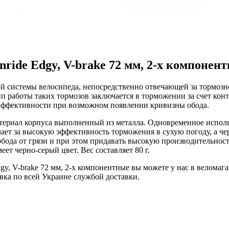
ride Edgy, V-brake 72 мм, 2-х компонен
системы велосипеда, непосредственно отвечающей за тормозно
 работы таких тормозов заключается в торможении за счет конт
 эффективности при возможном появлении кривизны обода.
ериал корпуса выполненный из металла. Одновременное исполь
ает за высокую эффективность торможения в сухую погоду, а ч
 обода от грязи и при этом придавать высокую производительно
ет черно-серый цвет. Вес составляет 80 г.
gy, V-brake 72 мм, 2-х компонентные вы можете у нас в велома
ка по всей Украине службой доставки.