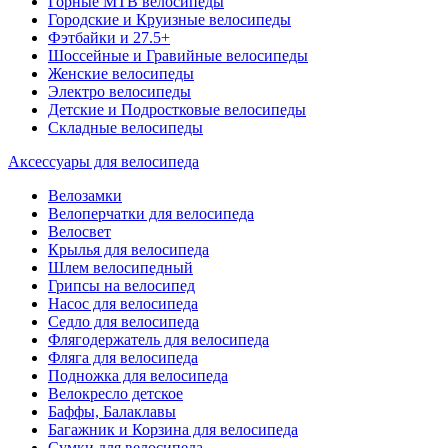
Горные MTB велосипеды
Городские и Круизные велосипеды
Фэтбайки и 27.5+
Шоссейные и Гравийные велосипеды
Женские велосипеды
Электро велосипеды
Детские и Подростковые велосипеды
Складные велосипеды
Аксессуары для велосипеда
Велозамки
Велоперчатки для велосипеда
Велосвет
Крылья для велосипеда
Шлем велосипедный
Грипсы на велосипед
Насос для велосипеда
Седло для велосипеда
Флягодержатель для велосипеда
Фляга для велосипеда
Подножка для велосипеда
Велокресло детское
Баффы, Балаклавы
Багажник и Корзина для велосипеда
Cумки для велосипеда